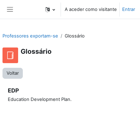
Ir para o conteúdo principal
A aceder como visitante
Entrar
Painel lateral
Professores exportam-se
Glossário
Glossário
Voltar
EDP
Education Development Plan.