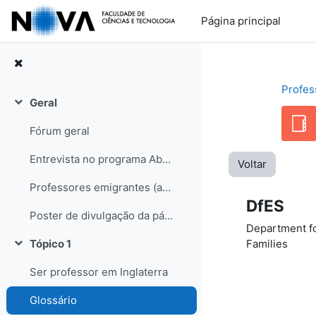
Ir para o conteúdo principal
Página principal
Profes
Geral
Contrair
Fórum geral
Entrevista no programa Abraço de Domingo (RDP internacional)
Voltar
Professores emigrantes (artigo no semanário Sol, edição de 31-05-08)
DfES
Poster de divulgação da página
Department fo
Families
Tópico 1
Contrair
Ser professor em Inglaterra
Glossário