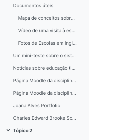
Documentos úteis
Mapa de conceitos sobre o sistema educativo em Inglaterra
Vídeo de uma visita à escola de Hampstead no Reino Unido
Fotos de Escolas em Inglaterra
Um mini-teste sobre o sistema educativo inglês...
Notícias sobre educação (Inglaterra e não só)
Página Moodle da disciplina de Science
Página Moodle da disciplina de Science II
Joana Alves Portfolio
Charles Edward Brooke School Science Departament
Tópico 2
Contrair