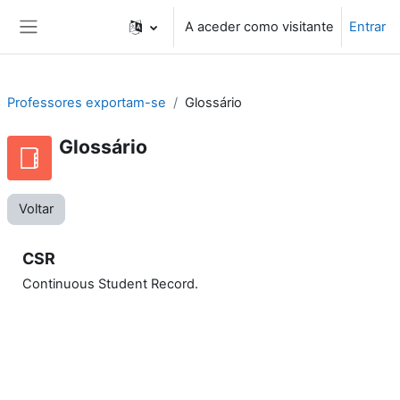
Ir para o conteúdo principal
A aceder como visitante
Entrar
Painel lateral
Professores exportam-se
Glossário
Glossário
Voltar
CSR
Continuous Student Record.