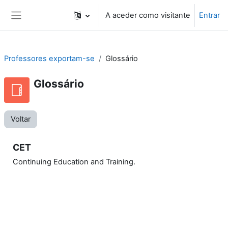
Ir para o conteúdo principal
A aceder como visitante
Entrar
Painel lateral
Professores exportam-se
Glossário
Glossário
Voltar
CET
Continuing Education and Training.