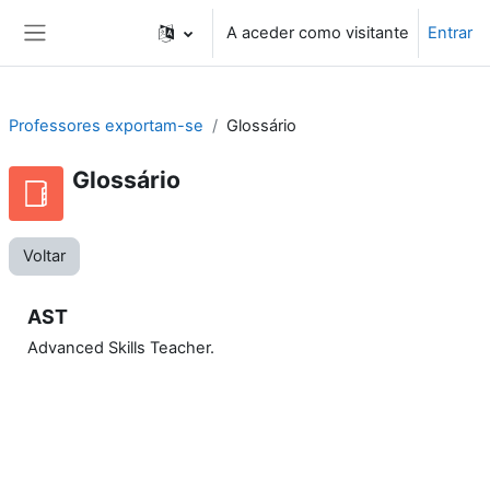
Ir para o conteúdo principal
A aceder como visitante
Entrar
Painel lateral
Professores exportam-se
Glossário
Glossário
Voltar
AST
Advanced Skills Teacher.