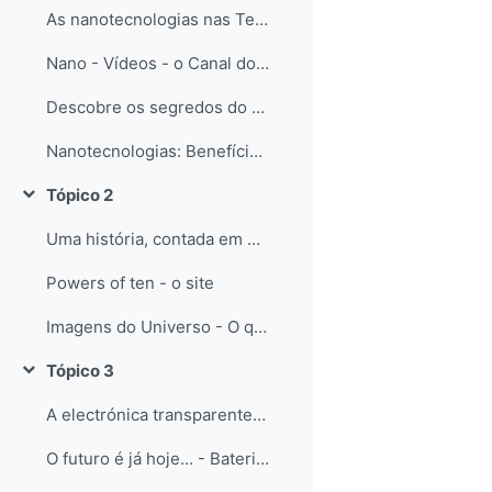
As nanotecnologias nas Teconologias da informação e da Comunicação
Nano - Vídeos - o Canal do Youtube (experiências à nano-escala)
Descobre os segredos do Nanomundo
Nanotecnologias: Benefícios e Riscos para os Países Desenvolvidos e em Desenvolvimento
Tópico 2
Contrair
Uma história, contada em potências de base 10: Powers of ten - o Filme
Powers of ten - o site
Imagens do Universo - O que nos tem mostrado o telescópio Hubble
Tópico 3
Contrair
A electrónica transparente - o futuro já começou...
O futuro é já hoje... - Baterias em papel!