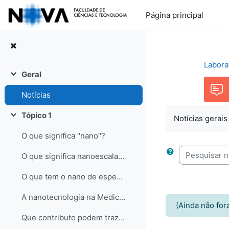
Ir para o conteúdo principal
Página principal
Labora
Geral
Contrair
Notícias
Tópico 1
Notícias gerais
Contrair
O que significa "nano"?
O que significa nanoescala, nanotecnologia, nanoestrutura?
Pesquisar nos
O que tem o nano de especial?
A nanotecnologia na Medicina
(Ainda não for
Que contributo podem trazer as nanoestruturas ao Ambiente?