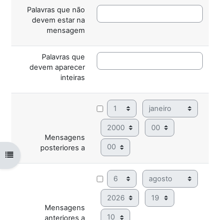
Palavras que não
devem estar na
mensagem
Palavras que
devem aparecer
inteiras
Dia
Mês
Ano
Hora
Mensagens
Minuto
posteriores a
Abrir índice da disciplina
Dia
Mês
Ano
Hora
Mensagens
Minuto
anteriores a