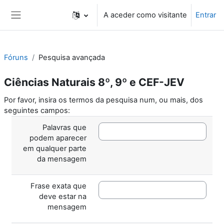
Ir para o conteúdo principal
A aceder como visitante
Entrar
Painel lateral
Fóruns
Pesquisa avançada
Ciências Naturais 8º, 9º e CEF-JEV
Por favor, insira os termos da pesquisa num, ou mais, dos
seguintes campos:
Palavras que
podem aparecer
em qualquer parte
da mensagem
Frase exata que
deve estar na
mensagem