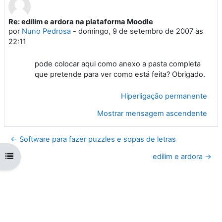
Re: edilim e ardora na plataforma Moodle
Número de respostas: 0
por
Nuno Pedrosa
-
domingo, 9 de setembro de 2007 às
22:11
pode colocar aqui como anexo a pasta completa
que pretende para ver como está feita? Obrigado.
Hiperligação permanente
Mostrar mensagem ascendente
← Software para fazer puzzles e sopas de letras
Abrir índice da disciplina
edilim e ardora →