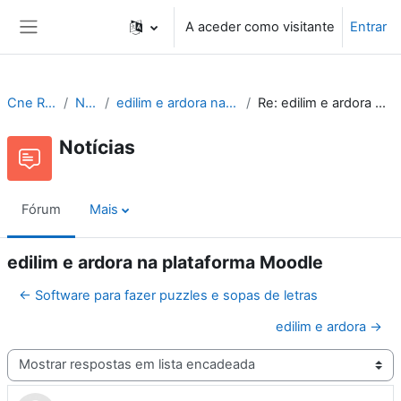
Ir para o conteúdo principal
A aceder como visitante
Entrar
Painel lateral
Cne Recursos
Notícias
edilim e ardora na plataforma Moodle
Re: edilim e ardora na plataforma Moodle
Notícias
Fórum
Mais
edilim e ardora na plataforma Moodle
← Software para fazer puzzles e sopas de letras
edilim e ardora →
Modo de visualização