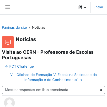
Ir para o conteúdo principal
Entrar
Painel lateral
Páginas do site
Notícias
Notícias
Visita ao CERN - Professores de Escolas
Portuguesas
← FCT Challenge
VIII Oficinas de Formação "A Escola na Sociedade da
Informação e do Conhecimento" →
Modo de visualização