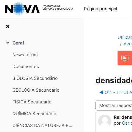
Ir para o conteúdo principal
Página principal
Utiliz
Geral
den
Contrair
News forum
Documentos
BIOLOGIA Secundário
densidade
GEOLOGIA Secundário
◀︎ Q11 - TITU
FÍSICA Secundário
Modo de visualização
QUÍMICA Secundário
Re: dens
Número d
por
Carl
CIÊNCIAS DA NATUREZA Básico