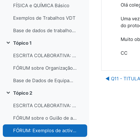
Olá cole
FÍSICA e QUÍMICA Básico
Exemplos de Trabalhos VDT
Uma vez 
do proto
Base de dados de trabalhos dos participantes do curso
Muito ob
Tópico 1
Contrair
CC
ESCRITA COLABORATIVA: Organização dos laboratórios
FÓRUM sobre Organização e gestão dos laboratórios escolares
◀︎ Q11 - TITU
Base de Dados de Equipamentos e Consumíveis dos Laboratórios
Tópico 2
Contrair
ESCRITA COLABORATIVA: Guião de Actividade Prática
FÓRUM sobre o Guião de actividades práticas
FÓRUM: Exemplos de actividades práticas e comentários...