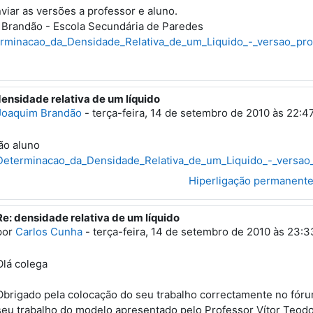
viar as versões a professor e aluno.
Brandão - Escola Secundária de Paredes
rminacao_da_Densidade_Relativa_de_um_Liquido_-_versao_pro
densidade relativa de um líquido
esposta a 'Joaquim Brandão'
Joaquim Brandão
-
terça-feira, 14 de setembro de 2010 às 22:4
ão aluno
eterminacao_da_Densidade_Relativa_de_um_Liquido_-_versao
Hiperligação permanent
Re: densidade relativa de um líquido
Em resposta a 'Joaquim Brandão'
por
Carlos Cunha
-
terça-feira, 14 de setembro de 2010 às 23:3
Olá colega
Obrigado pela colocação do seu trabalho correctamente no fórum.
seu trabalho do modelo apresentado pelo Professor Vítor Teo