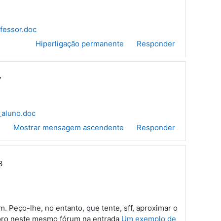
fessor.doc
Hiperligação permanente
Responder
7
_aluno.doc
e
Mostrar mensagem ascendente
Responder
3
 Peço-lhe, no entanto, que tente, sff, aproximar o
doro neste mesmo fórum na entrada
Um exemplo de