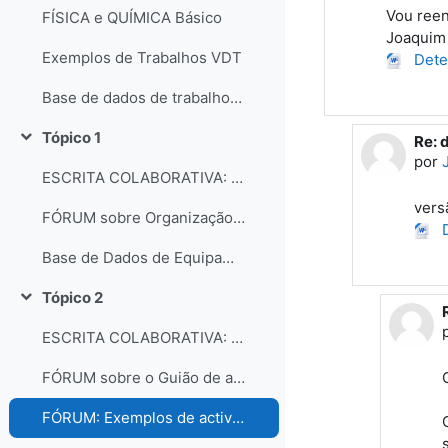
Vou reen
FÍSICA e QUÍMICA Básico
Joaquim 
Exemplos de Trabalhos VDT
Dete
Base de dados de trabalhos dos participantes do curso
Tópico 1
Re: 
Em r
Contrair
por
ESCRITA COLABORATIVA: Organização dos laboratórios
vers
FÓRUM sobre Organização e gestão dos laboratórios escolares
D
Base de Dados de Equipamentos e Consumíveis dos Laboratórios
Tópico 2
Contrair
ESCRITA COLABORATIVA: Guião de Actividade Prática
FÓRUM sobre o Guião de actividades práticas
FÓRUM: Exemplos de actividades práticas e comentários...