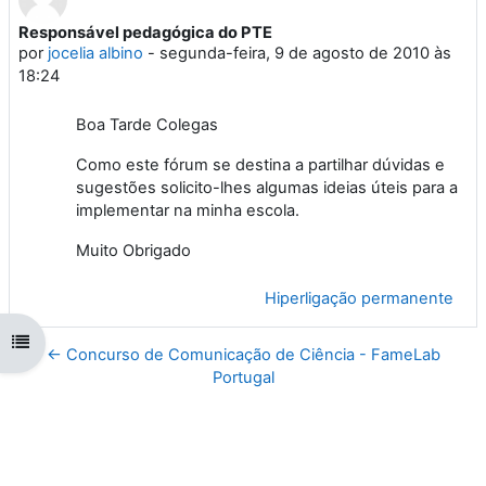
Responsável pedagógica do PTE
Número de respostas: 0
por
jocelia albino
-
segunda-feira, 9 de agosto de 2010 às
18:24
Boa Tarde Colegas
Como este fórum se destina a partilhar dúvidas e
sugestões solicito-lhes algumas ideias úteis para a
implementar na minha escola.
Muito Obrigado
Hiperligação permanente
Abrir índice da disciplina
← Concurso de Comunicação de Ciência - FameLab
Portugal