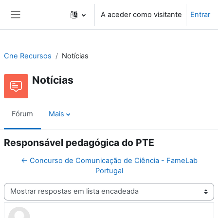
Ir para o conteúdo principal
A aceder como visitante
Entrar
Painel lateral
Cne Recursos
Notícias
Notícias
Fórum
Mais
Responsável pedagógica do PTE
← Concurso de Comunicação de Ciência - FameLab
Portugal
Modo de visualização