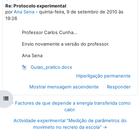
Re: Protocolo experimental
Número de respostas: 0
por
Ana Sena
-
quinta-feira, 9 de setembro de 2010 às
19:26
Professor Carlos Cunha...
Envio novamente a versão do professor.
Ana Sena
Guiao_pratico.docx
Hiperligação permanente
Mostrar mensagem ascendente
Responder
Abrir índice da disciplina
← Factores de que depende a energia transferida como
calor.
Actividade experimental "Medição de parâmetros do
movimeto no recreio da escola" →