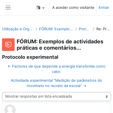
Ir para o conteúdo principal
A aceder como visitante
Entrar
Painel lateral
Utilização e Organização de Laboratórios Escolares
FÓRUM: Exemplos de actividades práticas e comentários...
Protocolo experimental
Re: Protocolo experimental
FÓRUM: Exemplos de actividades
práticas e comentários...
Protocolo experimental
← Factores de que depende a energia transferida como
calor.
Actividade experimental "Medição de parâmetros do
movimeto no recreio da escola" →
Modo de visualização