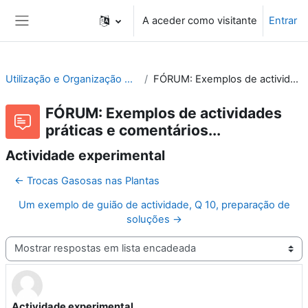
Ir para o conteúdo principal
A aceder como visitante
Entrar
Painel lateral
Utilização e Organização de Laboratórios Escolares
FÓRUM: Exemplos de actividades práticas e comentários...
FÓRUM: Exemplos de actividades
práticas e comentários...
Actividade experimental
← Trocas Gasosas nas Plantas
Um exemplo de guião de actividade, Q 10, preparação de
soluções →
Modo de visualização
Actividade experimental
Número de respostas: 0