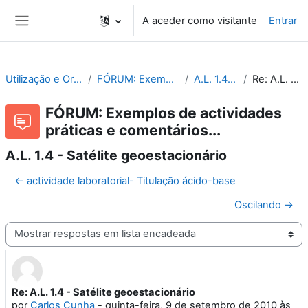
Ir para o conteúdo principal
A aceder como visitante
Entrar
Painel lateral
Utilização e Organização de Laboratórios Escolares
FÓRUM: Exemplos de actividades práticas e comentários...
A.L. 1.4 - Satélite geoestacionário
Re: A.L. 1.4 - Satélite geoestacionário
FÓRUM: Exemplos de actividades
práticas e comentários...
A.L. 1.4 - Satélite geoestacionário
← actividade laboratorial- Titulação ácido-base
Oscilando →
Modo de visualização
Re: A.L. 1.4 - Satélite geoestacionário
Número de respostas: 0
por
Carlos Cunha
-
quinta-feira, 9 de setembro de 2010 às