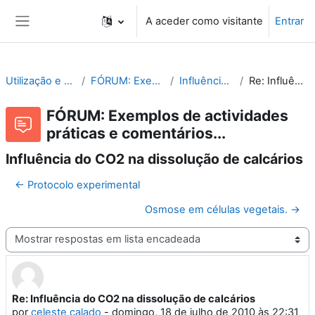
Ir para o conteúdo principal
A aceder como visitante
Entrar
Painel lateral
Utilização e Organização de Laboratórios Escolares
FÓRUM: Exemplos de actividades práticas e comentários...
Influência do CO2 na dissolução de calcários
Re: Influência do CO2 na dissolução de calcários
FÓRUM: Exemplos de actividades
práticas e comentários...
Influência do CO2 na dissolução de calcários
← Protocolo experimental
Osmose em células vegetais. →
Modo de visualização
Re: Influência do CO2 na dissolução de calcários
Número de respostas: 0
por
celeste calado
-
domingo, 18 de julho de 2010 às 22:31