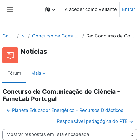
Ir para o conteúdo principal
A aceder como visitante
Entrar
Painel lateral
Cne Recursos
Notícias
Concurso de Comunicação de Ciência - FameLab Portugal
Re: Concurso de Comunicação de Ciência - FameLab Portugal
Notícias
Fórum
Mais
Concurso de Comunicação de Ciência -
FameLab Portugal
← Planeta Educador Energético - Recursos Didácticos
Responsável pedagógica do PTE →
Modo de visualização