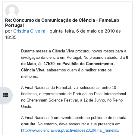
Re: Concurso de Comunicação de Ciência - FameLab
Número de respostas: 0
Portugal
por
Cristina Oliveira
-
quinta-feira, 6 de maio de 2010 às
18:35
Durante meses a Ciência Viva procurou novos rostos para a
divulgação da ciência em Portugal. No próximo sábado, dia
8
de Maio
, às
17h30
,
no
Pavilhão do Conhecimento -
Ciência Viva
, saberemos quem é o melhor entre os
melhores.
A Final Nacional do FameLab vai seleccionar, entre 10
finalistas, o representante de Portugal na Final Internacional
Abrir índice da disciplina
no Cheltenham Science Festival, a 12 de Junho, no Reino
Unido.
A Final Nacional é um evento aberto ao público e de entrada
gratuita.
No entanto, deve assegurar a sua presença em
http://www.cienciaviva.pt/actividades2010/final_famelab/