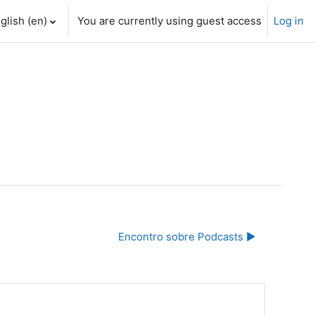
glish ‎(en)‎
You are currently using guest access
Log in
Encontro sobre Podcasts ▶︎