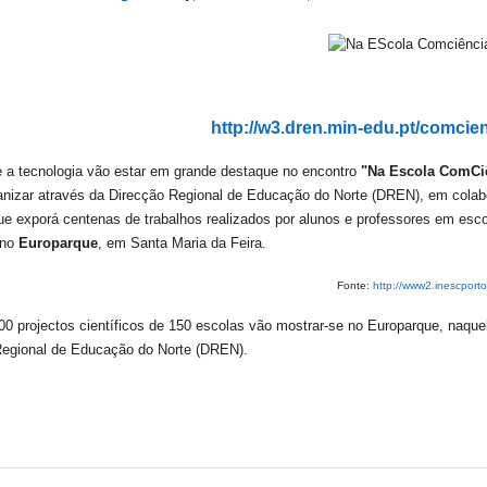
http://w3.dren.min-edu.pt/comcie
e a tecnologia vão estar em grande destaque no encontro
"Na Escola ComCiê
anizar através da Direcção Regional de Educação do Norte (DREN), em colab
ue exporá centenas de trabalhos realizados por alunos e professores em esc
 no
Europarque
, em Santa Maria da Feira.
Fonte:
http://www2.inescporto
00 projectos científicos de 150 escolas vão mostrar-se no Europarque, naquel
Regional de Educação do Norte (DREN).