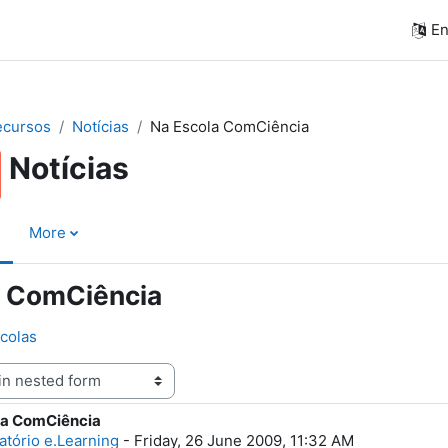
En
ecursos
Notícias
Na Escola ComCiência
Notícias
More
a ComCiência
scolas
la ComCiência
f replies: 0
atório e.Learning
-
Friday, 26 June 2009, 11:32 AM