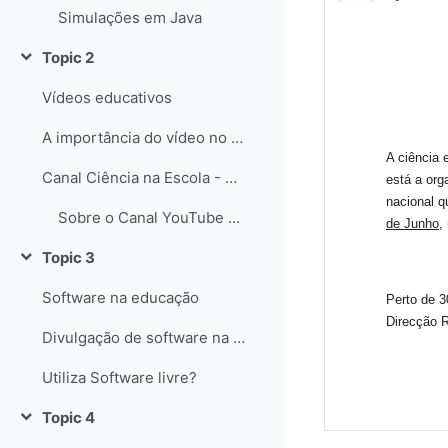
Simulações em Java
Topic 2
Collapse
Vídeos educativos
A importância do vídeo no Ensino das Ciências
A ciência 
Canal Ciência na Escola - YouTube
está a org
nacional q
Sobre o Canal YouTube Ciência na Escola
de Junho
,
Topic 3
Collapse
Software na educação
Perto de 3
Direcção 
Divulgação de software na educação
Utiliza Software livre?
Topic 4
Collapse