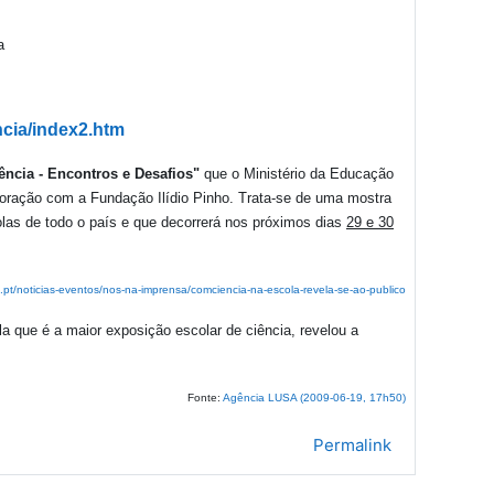
ncia/index2.htm
ncia - Encontros e Desafios"
que o Ministério da Educação
oração com a Fundação Ilídio Pinho. Trata-se de uma mostra
olas de todo o país e que decorrerá nos próximos dias
29 e 30
.pt/noticias-eventos/nos-na-imprensa/comciencia-na-escola-revela-se-ao-publico
a que é a maior exposição escolar de ciência, revelou a
Fonte:
Agência LUSA (2009-06-19, 17h50)
Permalink