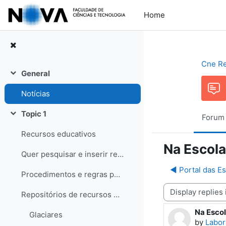
Skip to main content
Home
Cne R
General
Collapse
Notícias
Topic 1
Forum
Collapse
Recursos educativos
Na Escol
Quer pesquisar e inserir recursos? Saiba como!
◀︎ Portal das E
Procedimentos e regras para os recursos
Display mode
Repositórios de recursos educativos
Na Esco
Number o
Glaciares
by
Labor