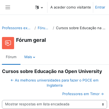
Ir para o conteúdo principal
A aceder como visitante
Entrar
Painel lateral
Professores exportam-se
Fórum geral
Cursos sobre Educação na Open University
Fórum geral
Fórum
Mais
Cursos sobre Educação na Open University
← As melhores universidades para fazer o PGCE em
Inglaterra
Professores em Timor →
Modo de visualização