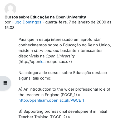
Cursos sobre Educação na Open University
Número de respostas: 0
por
Hugo Domingos
-
quarta-feira, 7 de janeiro de 2009 às
15:08
Para quem esteja interessado em aprofundar
conhecimentos sobre o Educação no Reino Unido,
existem
short courses
bastante interessantes
disponíveis na
Open University
(http://open
lea
rn.open.ac.uk)
Na categoria de cursos sobre Educação destaco
alguns, tais como:
Abrir índice da disciplina
A) An introduction to the wider professional role of
the teacher in England (PGCE_1)
»
http://openlearn.open.ac.uk/PGCE_1
B)
Supporting professional development in Initial
Teacher Training (PGCE_2)
»