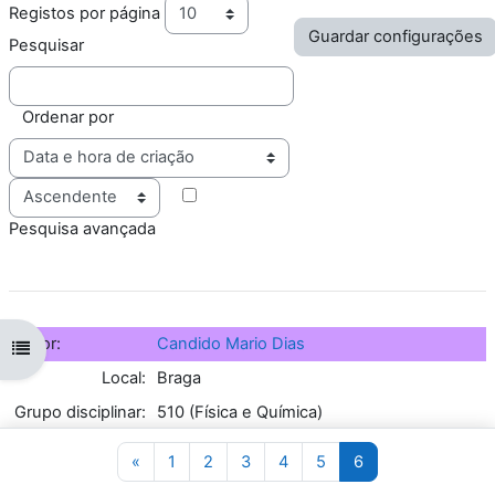
Registos por página
Pesquisar
Ordenar por
Ordem
Pesquisa avançada
Autor:
Candido Mario Dias
Abrir índice da disciplina
Local:
Braga
Grupo disciplinar:
510 (Física e Química)
Escola:
ES José Régio
Página anterior
Página 1
Página 2
Página 3
Página 4
Página 5
Página 6
«
1
2
3
4
5
6
Título do
Bola Saltitona