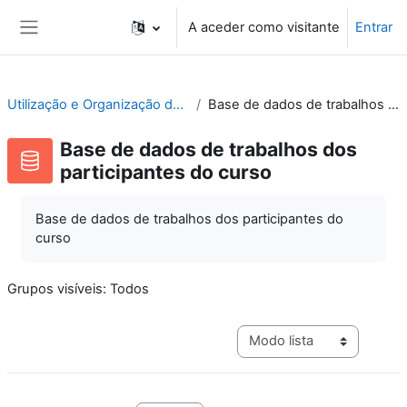
Ir para o conteúdo principal
A aceder como visitante
Entrar
Painel lateral
Utilização e Organização de Laboratórios Escolares
Base de dados de trabalhos dos participantes do curso
Base de dados de trabalhos dos
participantes do curso
Base de dados de trabalhos dos participantes do
curso
Grupos visíveis: Todos
Navegação terciária do mo