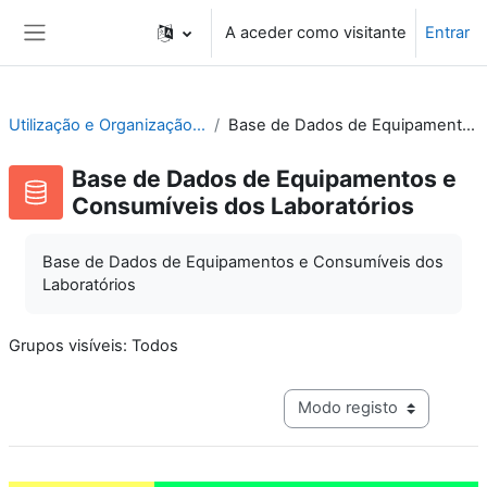
Ir para o conteúdo principal
A aceder como visitante
Entrar
Painel lateral
Utilização e Organização de Laboratórios Escolares
Base de Dados de Equipamentos e Consumíveis dos Laboratórios
Base de Dados de Equipamentos e
Consumíveis dos Laboratórios
Base de Dados de Equipamentos e Consumíveis dos
Laboratórios
Grupos visíveis: Todos
Navegação terciária do mo