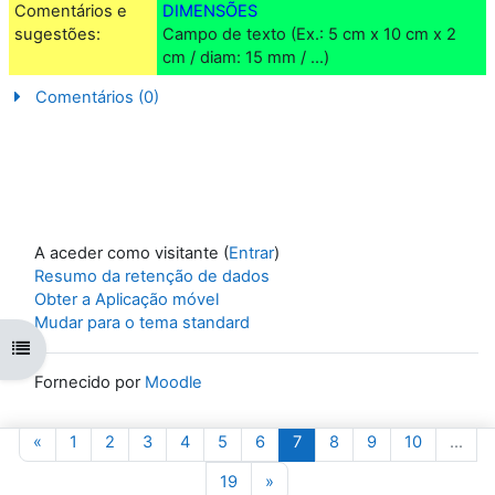
Comentários e
DIMENSÕES
sugestões:
Campo de texto (Ex.: 5 cm x 10 cm x 2
cm / diam: 15 mm / ...)
Comentários (0)
A aceder como visitante (
Entrar
)
Resumo da retenção de dados
Obter a Aplicação móvel
Mudar para o tema standard
Abrir índice da disciplina
Fornecido por
Moodle
Página anterior
Página 1
Página 2
Página 3
Página 4
Página 5
Página 6
Página 7
Página 8
Página 9
Página 10
«
1
2
3
4
5
6
7
8
9
10
…
Página 19
Página seguinte
19
»