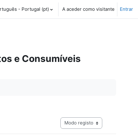
tuguês - Portugal ‎(pt)‎
A aceder como visitante
Entrar
tos e Consumíveis
Navegação terciária do modo de visualização