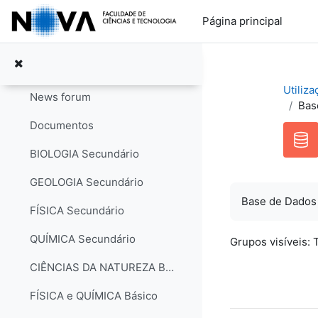
Ir para o conteúdo principal
Página principal
Geral
Contrair
Utiliz
News forum
Bas
Documentos
BIOLOGIA Secundário
GEOLOGIA Secundário
Base de Dados
FÍSICA Secundário
QUÍMICA Secundário
Grupos visíveis:
CIÊNCIAS DA NATUREZA Básico
FÍSICA e QUÍMICA Básico