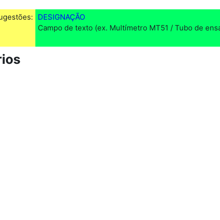
ugestões:
DESIGNAÇÃO
Campo de texto (ex. Multímetro MT51 / Tubo de ensaio
ios