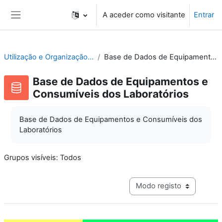
Ir para o conteúdo principal
A aceder como visitante
Entrar
Painel lateral
Utilização e Organização de Laboratórios Escolares
Base de Dados de Equipamentos e Consumíveis dos Laboratórios
Base de Dados de Equipamentos e
Consumíveis dos Laboratórios
Base de Dados de Equipamentos e Consumíveis dos
Laboratórios
Grupos visíveis: Todos
Navegação terciária do mo