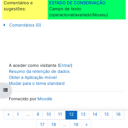
Comentários e
ESTADO DE CONSERVAÇÃO
sugestões:
Campo de texto
(operacional/avariado/Museu)
Comentários (0)
A aceder como visitante (
Entrar
)
Resumo da retenção de dados
Obter a Aplicação móvel
Mudar para o tema standard
Abrir índice da disciplina
Fornecido por
Moodle
Página anterior
Página 1
Página 9
Página 10
Página 11
Página 12
Página 13
Página 14
Página 15
Pág
«
1
…
9
10
11
12
13
14
15
16
Página 17
Página 18
Página 19
Página seguinte
17
18
…
19
»