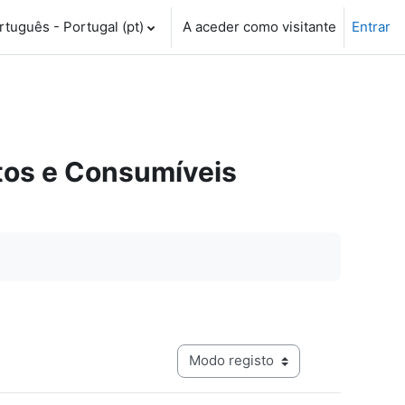
tuguês - Portugal ‎(pt)‎
A aceder como visitante
Entrar
tos e Consumíveis
Navegação terciária do modo de visualização