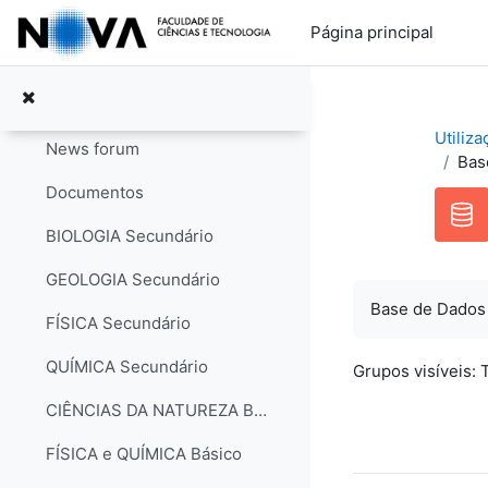
Ir para o conteúdo principal
Página principal
Geral
Contrair
Utiliz
News forum
Bas
Documentos
BIOLOGIA Secundário
GEOLOGIA Secundário
Base de Dados
FÍSICA Secundário
QUÍMICA Secundário
Grupos visíveis:
CIÊNCIAS DA NATUREZA Básico
FÍSICA e QUÍMICA Básico