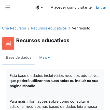
Ir para o conteúdo principal
A aceder como visitante
Entrar
Painel lateral
Cne Recursos
Recursos educativos
Ver registo
Recursos educativos
Base de dados
Mais
Esta base de dados inclui vários recursos educativos
que
poderá utilizar nas suas aulas ou incluir na sua
página Moodle
.
Para mais informações sobre como consultar e
adicionar recursos nas bases de dados leia a nossa