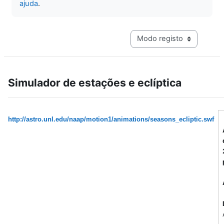
ajuda
.
Navegação terciária do mo
Simulador de estações e eclíptica
http://astro.unl.edu/naap/motion1/animations/seasons_ecliptic.swf