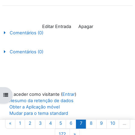
Editar Entrada Apagar
Comentários (0)
Comentários (0)
A aceder como visitante (
Entrar
)
Abrir índice da disciplina
Resumo da retenção de dados
Obter a Aplicação móvel
Mudar para o tema standard
Página anterior
Página 1
Página 2
Página 3
Página 4
Página 5
Página 6
Página 7
Página 8
Página 9
Página 10
«
1
2
3
4
5
6
7
8
9
10
…
Fornecido por
Moodle
Página 172
Página seguinte
172
»