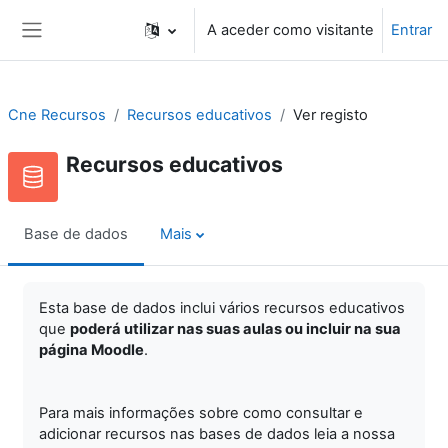
Ir para o conteúdo principal
A aceder como visitante
Entrar
Painel lateral
Cne Recursos
Recursos educativos
Ver registo
Recursos educativos
Base de dados
Mais
Esta base de dados inclui vários recursos educativos
que
poderá utilizar nas suas aulas ou incluir na sua
página Moodle
.
Para mais informações sobre como consultar e
adicionar recursos nas bases de dados leia a nossa