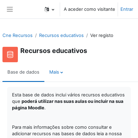
Ir para o conteúdo principal
A aceder como visitante
Entrar
Painel lateral
Cne Recursos
Recursos educativos
Ver registo
Recursos educativos
Base de dados
Mais
Esta base de dados inclui vários recursos educativos
que
poderá utilizar nas suas aulas ou incluir na sua
página Moodle
.
Para mais informações sobre como consultar e
adicionar recursos nas bases de dados leia a nossa