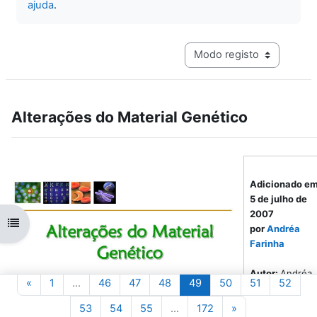
ajuda
.
Navegação terciária do mo
Alterações do Material Genético
Adicionado e
5 de julho de
2007
Abrir índice da disciplina
por
Andréa
Farinha
Autor:
Andréa
Página anterior
Página 1
Página 46
Página 47
Página 48
Página 49
Página 50
Página 51
Pági
«
1
…
46
47
48
49
50
51
52
Farinha
Página 53
Página 54
Página 55
Página 172
Página seguinte
53
54
55
…
172
»