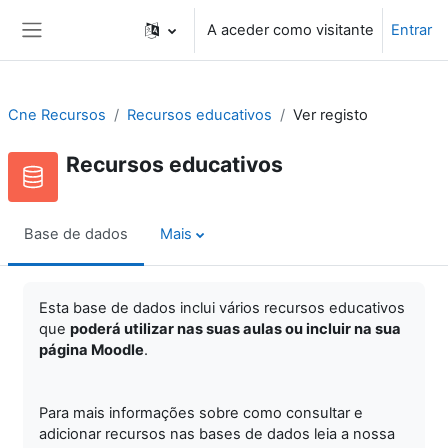
Ir para o conteúdo principal
A aceder como visitante
Entrar
Painel lateral
Cne Recursos
Recursos educativos
Ver registo
Recursos educativos
Base de dados
Mais
Esta base de dados inclui vários recursos educativos
que
poderá utilizar nas suas aulas ou incluir na sua
página Moodle
.
Para mais informações sobre como consultar e
adicionar recursos nas bases de dados leia a nossa