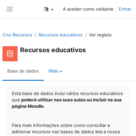
Ir para o conteúdo principal
A aceder como visitante
Entrar
Painel lateral
Cne Recursos
Recursos educativos
Ver registo
Recursos educativos
Base de dados
Mais
Esta base de dados inclui vários recursos educativos
que
poderá utilizar nas suas aulas ou incluir na sua
página Moodle
.
Para mais informações sobre como consultar e
adicionar recursos nas bases de dados leia a nossa