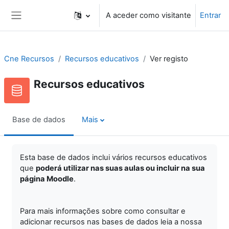
Ir para o conteúdo principal
A aceder como visitante
Entrar
Painel lateral
Cne Recursos
Recursos educativos
Ver registo
Recursos educativos
Base de dados
Mais
Esta base de dados inclui vários recursos educativos
que
poderá utilizar nas suas aulas ou incluir na sua
página Moodle
.
Para mais informações sobre como consultar e
adicionar recursos nas bases de dados leia a nossa