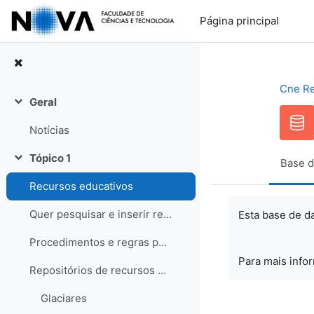
Ir para o conteúdo principal
Página principal
Cne R
Geral
Contrair
Notícias
Tópico 1
Base d
Contrair
Recursos educativos
Quer pesquisar e inserir recursos? Saiba como!
Esta base de d
Procedimentos e regras para os recursos
Para mais info
Repositórios de recursos educativos
Glaciares