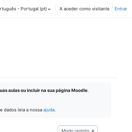
tuguês - Portugal ‎(pt)‎
A aceder como visitante
Entrar
suas aulas ou incluir na sua página Moodle
.
e dados leia a nossa
ajuda
.
Navegação terciária do modo de visualização