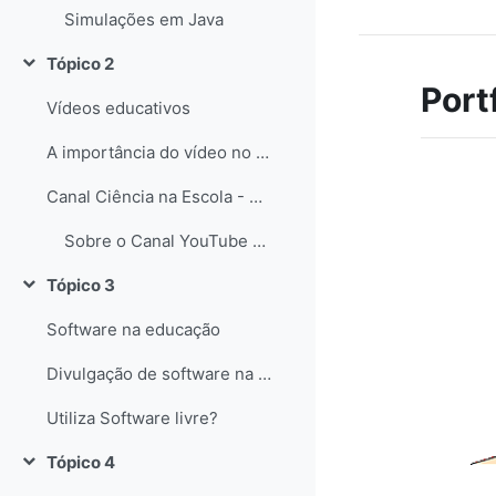
Simulações em Java
Tópico 2
Contrair
Portf
Vídeos educativos
A importância do vídeo no Ensino das Ciências
Canal Ciência na Escola - YouTube
Sobre o Canal YouTube Ciência na Escola
Tópico 3
Contrair
Software na educação
Divulgação de software na educação
Utiliza Software livre?
Tópico 4
Contrair