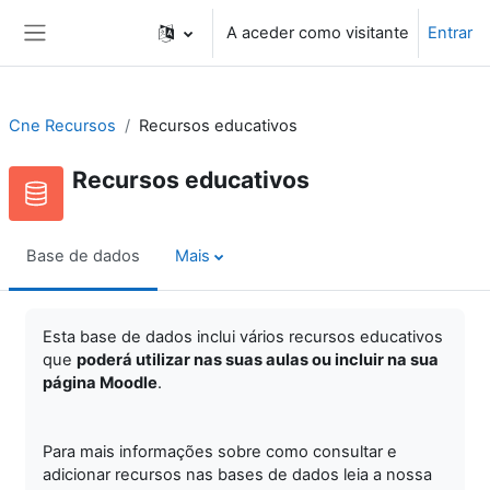
Ir para o conteúdo principal
A aceder como visitante
Entrar
Painel lateral
Cne Recursos
Recursos educativos
Recursos educativos
Base de dados
Mais
Esta base de dados inclui vários recursos educativos
que
poderá utilizar nas suas aulas ou incluir na sua
página Moodle
.
Para mais informações sobre como consultar e
adicionar recursos nas bases de dados leia a nossa