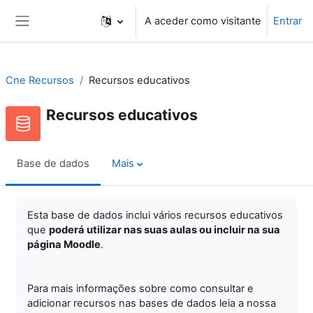
Ir para o conteúdo principal
A aceder como visitante
Entrar
Painel lateral
Cne Recursos
Recursos educativos
Recursos educativos
Base de dados
Mais
Esta base de dados inclui vários recursos educativos
que
poderá utilizar nas suas aulas ou incluir na sua
página Moodle
.
Para mais informações sobre como consultar e
adicionar recursos nas bases de dados leia a nossa