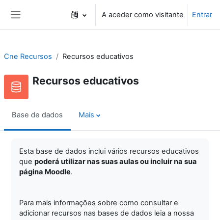
Ir para o conteúdo principal
A aceder como visitante
Entrar
Painel lateral
Cne Recursos
Recursos educativos
Recursos educativos
Base de dados
Mais
Esta base de dados inclui vários recursos educativos
que
poderá utilizar nas suas aulas ou incluir na sua
página Moodle
.
Para mais informações sobre como consultar e
adicionar recursos nas bases de dados leia a nossa