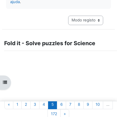
ajuda
.
Navegação terciária do mo
Fold it - Solve puzzles for Science
Abrir índice da disciplina
Página anterior
Página 1
Página 2
Página 3
Página 4
Página 5
Página 6
Página 7
Página 8
Página 9
Página 10
«
1
2
3
4
5
6
7
8
9
10
…
Página 172
Página seguinte
172
»