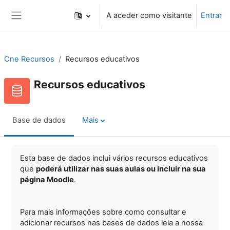
Ir para o conteúdo principal
A aceder como visitante
Entrar
Painel lateral
Cne Recursos
Recursos educativos
Recursos educativos
Base de dados
Mais
Esta base de dados inclui vários recursos educativos
que
poderá utilizar nas suas aulas ou incluir na sua
página Moodle
.
Para mais informações sobre como consultar e
adicionar recursos nas bases de dados leia a nossa