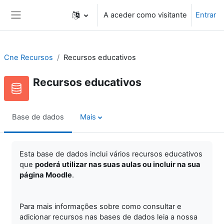
Ir para o conteúdo principal
A aceder como visitante
Entrar
Painel lateral
Cne Recursos
Recursos educativos
Recursos educativos
Base de dados
Mais
Esta base de dados inclui vários recursos educativos
que
poderá utilizar nas suas aulas ou incluir na sua
página Moodle
.
Para mais informações sobre como consultar e
adicionar recursos nas bases de dados leia a nossa