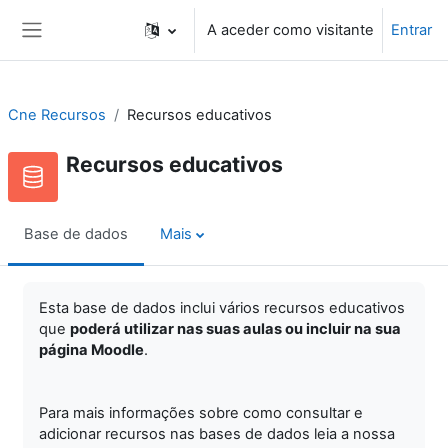
Ir para o conteúdo principal
A aceder como visitante
Entrar
Painel lateral
Cne Recursos
Recursos educativos
Recursos educativos
Base de dados
Mais
Esta base de dados inclui vários recursos educativos
que
poderá utilizar nas suas aulas ou incluir na sua
página Moodle
.
Para mais informações sobre como consultar e
adicionar recursos nas bases de dados leia a nossa