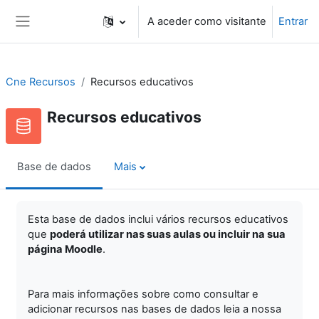
Ir para o conteúdo principal
A aceder como visitante
Entrar
Painel lateral
Cne Recursos
Recursos educativos
Recursos educativos
Base de dados
Mais
Esta base de dados inclui vários recursos educativos
que
poderá utilizar nas suas aulas ou incluir na sua
página Moodle
.
Para mais informações sobre como consultar e
adicionar recursos nas bases de dados leia a nossa