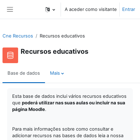
Ir para o conteúdo principal
A aceder como visitante
Entrar
Painel lateral
Cne Recursos
Recursos educativos
Recursos educativos
Base de dados
Mais
Esta base de dados inclui vários recursos educativos
que
poderá utilizar nas suas aulas ou incluir na sua
página Moodle
.
Para mais informações sobre como consultar e
adicionar recursos nas bases de dados leia a nossa