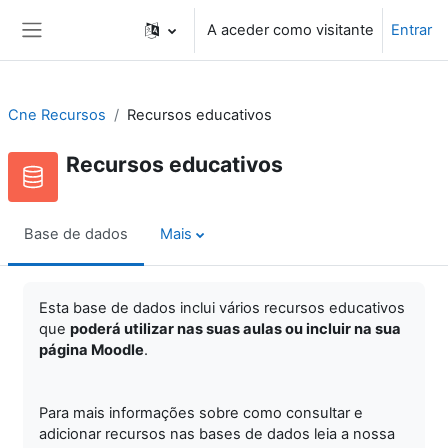
Ir para o conteúdo principal
A aceder como visitante
Entrar
Painel lateral
Cne Recursos
Recursos educativos
Recursos educativos
Base de dados
Mais
Esta base de dados inclui vários recursos educativos
que
poderá utilizar nas suas aulas ou incluir na sua
página Moodle
.
Para mais informações sobre como consultar e
adicionar recursos nas bases de dados leia a nossa