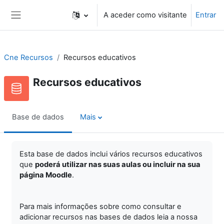
Ir para o conteúdo principal
A aceder como visitante
Entrar
Painel lateral
Cne Recursos
Recursos educativos
Recursos educativos
Base de dados
Mais
Esta base de dados inclui vários recursos educativos
que
poderá utilizar nas suas aulas ou incluir na sua
página Moodle
.
Para mais informações sobre como consultar e
adicionar recursos nas bases de dados leia a nossa