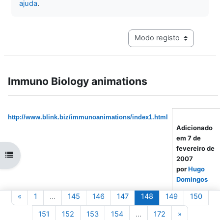
ajuda
.
Navegação terciária do mo
Immuno Biology animations
http://www.blink.biz/immunoanimations/index1.html
Adicionado
em 7 de
fevereiro de
Abrir índice da disciplina
2007
por
Hugo
Domingos
Página anterior
Página 1
Página 145
Página 146
Página 147
Página 148
Página 149
Pági
«
1
…
145
146
147
148
149
150
Autor:
Garland
Página 151
Página 152
Página 153
Página 154
Página 172
Página seg
151
152
153
154
…
172
»