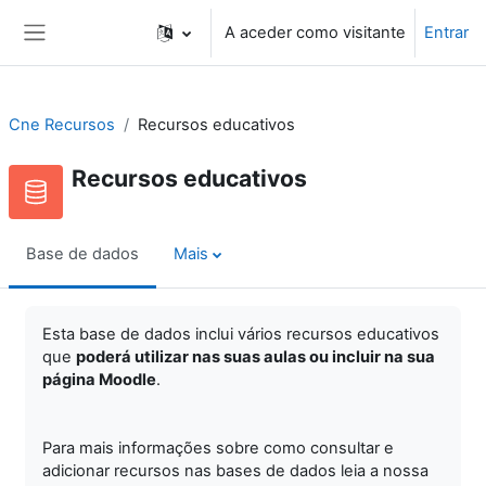
Ir para o conteúdo principal
A aceder como visitante
Entrar
Painel lateral
Cne Recursos
Recursos educativos
Recursos educativos
Base de dados
Mais
Esta base de dados inclui vários recursos educativos
que
poderá utilizar nas suas aulas ou incluir na sua
página Moodle
.
Para mais informações sobre como consultar e
adicionar recursos nas bases de dados leia a nossa