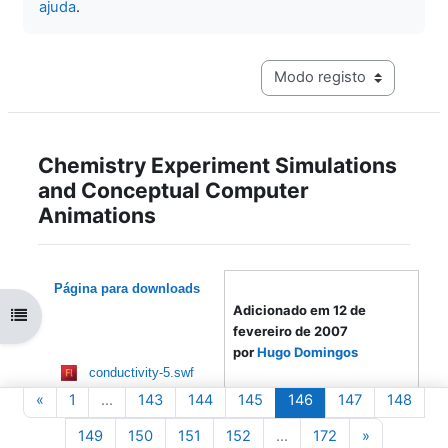
ajuda
.
Navegação terciária do mo
Chemistry Experiment Simulations
and Conceptual Computer
Animations
Página para downloads
Adicionado em 12 de
Abrir índice da disciplina
fevereiro de 2007
por
Hugo Domingos
conductivity-5.swf
Autor:
Chemical Education
Página anterior
Página 1
Página 143
Página 144
Página 145
Página 146
Página 147
Pági
«
1
…
143
144
145
146
147
148
Research Group, Iowa State
Página 149
Página 150
Página 151
Página 152
Página 172
Página seg
149
150
151
152
…
172
»
University