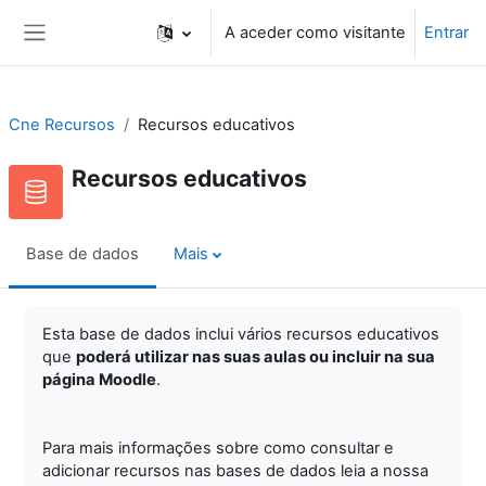
Ir para o conteúdo principal
A aceder como visitante
Entrar
Painel lateral
Cne Recursos
Recursos educativos
Recursos educativos
Base de dados
Mais
Esta base de dados inclui vários recursos educativos
que
poderá utilizar nas suas aulas ou incluir na sua
página Moodle
.
Para mais informações sobre como consultar e
adicionar recursos nas bases de dados leia a nossa