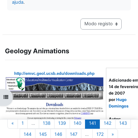
ajuda
.
Navegação terciária do mo
Geology Animations
http://emvc.geol.ucsb.edu/downloads.php
Adicionado e
14 de fevereir
de 2007
Abrir índice da disciplina
por
Hugo
Domingos
Autor:
Página anterior
Página 1
Página 138
Página 139
Página 140
Página 141
Página 142
Págin
«
1
…
138
139
140
141
142
143
Educational
Multimedia
Página 144
Página 145
Página 146
Página 147
Página 172
Página seg
144
145
146
147
…
172
»