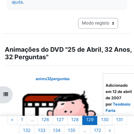
ajuda
.
Navegação terciária do mo
Animações do DVD "25 de Abril, 32 Anos,
32 Perguntas"
anims32perguntas
Adicionado
em 12 de abril
Abrir índice da disciplina
de 2007
por
Teodosio
Faria
Página anterior
Página 1
Página 126
Página 127
Página 128
Página 129
Página 130
Págin
«
1
…
126
127
128
129
130
131
Autor:
Centro
de
Página 132
Página 133
Página 134
Página 135
Página 172
Página seg
132
133
134
135
…
172
»