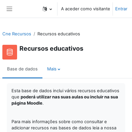
Ir para o conteúdo principal
A aceder como visitante
Entrar
Painel lateral
Cne Recursos
Recursos educativos
Recursos educativos
Base de dados
Mais
Esta base de dados inclui vários recursos educativos
que
poderá utilizar nas suas aulas ou incluir na sua
página Moodle
.
Para mais informações sobre como consultar e
adicionar recursos nas bases de dados leia a nossa