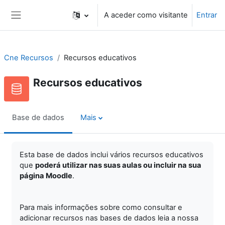
Ir para o conteúdo principal
A aceder como visitante
Entrar
Painel lateral
Cne Recursos
Recursos educativos
Recursos educativos
Base de dados
Mais
Esta base de dados inclui vários recursos educativos
que
poderá utilizar nas suas aulas ou incluir na sua
página Moodle
.
Para mais informações sobre como consultar e
adicionar recursos nas bases de dados leia a nossa