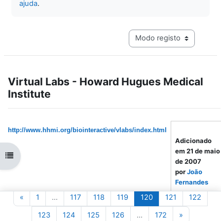
ajuda
.
Navegação terciária do mo
Virtual Labs - Howard Hugues Medical
Institute
http://www.hhmi.org/biointeractive/vlabs/index.html
Adicionado
em 21 de maio
Abrir índice da disciplina
de 2007
por
João
Fernandes
Página anterior
Página 1
Página 117
Página 118
Página 119
Página 120
Página 121
Págin
«
1
…
117
118
119
120
121
122
Autor:
Howard
Hugues
Página 123
Página 124
Página 125
Página 126
Página 172
Página seg
123
124
125
126
…
172
»