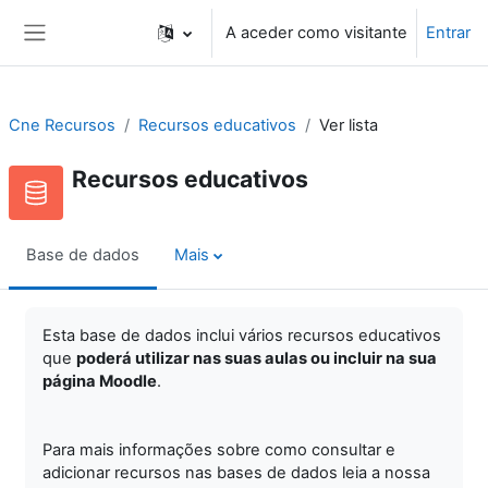
Ir para o conteúdo principal
A aceder como visitante
Entrar
Painel lateral
Cne Recursos
Recursos educativos
Ver lista
Recursos educativos
Base de dados
Mais
Esta base de dados inclui vários recursos educativos
que
poderá utilizar nas suas aulas ou incluir na sua
página Moodle
.
Para mais informações sobre como consultar e
adicionar recursos nas bases de dados leia a nossa