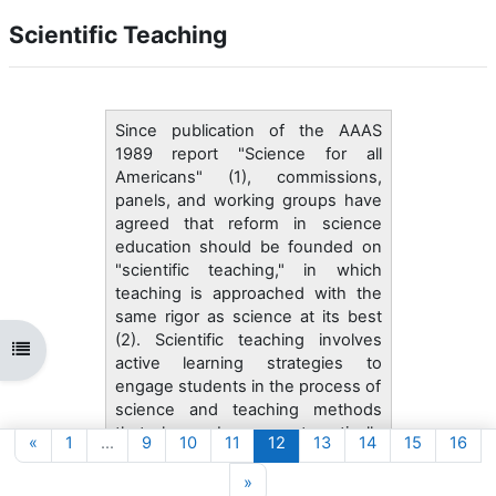
Scientific Teaching
Since publication of the AAAS
1989 report "Science for all
Americans" (1), commissions,
panels, and working groups have
agreed that reform in science
education should be founded on
"scientific teaching," in which
teaching is approached with the
same rigor as science at its best
(2). Scientific teaching involves
Abrir índice da disciplina
active learning strategies to
engage students in the process of
science and teaching methods
that have been systematically
Página anterior
Página 1
Página 9
Página 10
Página 11
Página 12
Página 13
Página 14
Página 15
Pág
«
1
…
9
10
11
12
13
14
15
16
tested and shown to reach
diverse students
Página seguinte
»