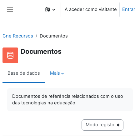
Ir para o conteúdo principal
A aceder como visitante
Entrar
Painel lateral
Cne Recursos
Documentos
Documentos
Base de dados
Mais
Documentos de referência relacionados com o uso
das tecnologias na educação.
Navegação terciária do mo