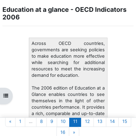
Education at a glance - OECD Indicators
2006
Across OECD countries,
governments are seeking policies
to make education more effective
while searching for additional
resources to meet the increasing
demand for education.
The 2006 edition of Education at a
Glance enables countries to see
Abrir índice da disciplina
themselves in the light of other
countries performance. It provides
a rich, comparable and up-to-date
array of indicators on the
Página anterior
Página 1
Página 8
Página 9
Página 10
Página 11
Página 12
Página 13
Página 14
Pági
«
1
…
8
9
10
11
12
13
14
15
performance of education
Página 16
Página seguinte
16
»
systems and represents the