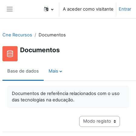
Ir para o conteúdo principal
A aceder como visitante
Entrar
Painel lateral
Cne Recursos
Documentos
Documentos
Base de dados
Mais
Documentos de referência relacionados com o uso
das tecnologias na educação.
Navegação terciária do mo