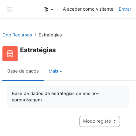
Ir para o conteúdo principal
A aceder como visitante
Entrar
Painel lateral
Cne Recursos
Estratégias
Estratégias
Base de dados
Mais
Base de dados de estratégias de ensino-
aprendizagem.
Navegação terciária do mo