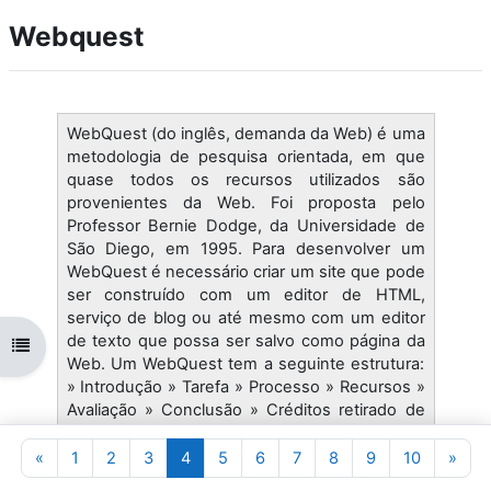
Webquest
WebQuest (do inglês, demanda da Web) é uma
metodologia de pesquisa orientada, em que
quase todos os recursos utilizados são
provenientes da Web. Foi proposta pelo
Professor Bernie Dodge, da Universidade de
São Diego, em 1995. Para desenvolver um
WebQuest é necessário criar um site que pode
ser construído com um editor de HTML,
serviço de blog ou até mesmo com um editor
de texto que possa ser salvo como página da
Abrir índice da disciplina
Web. Um WebQuest tem a seguinte estrutura:
» Introdução » Tarefa » Processo » Recursos »
Avaliação » Conclusão » Créditos retirado de
Wikipedia em 21/05/07
Página anterior
Página 1
Página 2
Página 3
Página 4
Página 5
Página 6
Página 7
Página 8
Página 9
Página 1
Pági
«
1
2
3
4
5
6
7
8
9
10
»