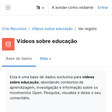
Ir para o conteúdo principal
A aceder como visitante
Entrar
Painel lateral
Cne Recursos
Vídeos sobre educação
Ver registo
Vídeos sobre educação
Base de dados
Mais
Esta é uma base de dados exclusiva para
vídeos
sobre educação
, abordando contextos de
aprendizagem, investigação e informação sobre os
movimentos Open. Pesquise, visualize e
deixe o seu
comentário.