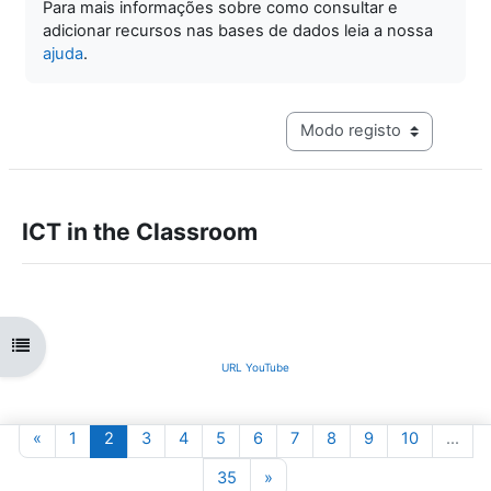
Para mais informações sobre como consultar e
adicionar recursos nas bases de dados leia a nossa
ajuda
.
Navegação terciária do mo
ICT in the Classroom
Abrir índice da disciplina
URL YouTube
Página anterior
Página 1
Página 2
Página 3
Página 4
Página 5
Página 6
Página 7
Página 8
Página 9
Página 10
«
1
2
3
4
5
6
7
8
9
10
…
Página 35
Página seguinte
35
»